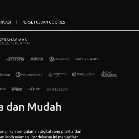
RIVASI
|
PERSETUJUAN COOKIES
ya dan Mudah
nginkan pengalaman digital yang praktis dan