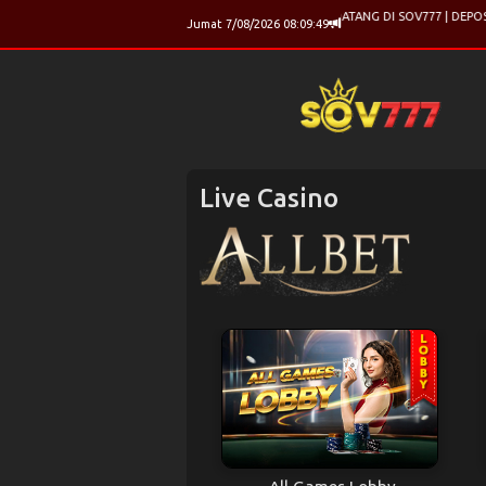
SELAMAT DATANG DI SOV777 | DEPOSIT PU
Jumat 7/08/2026 08:09:50
Live Casino