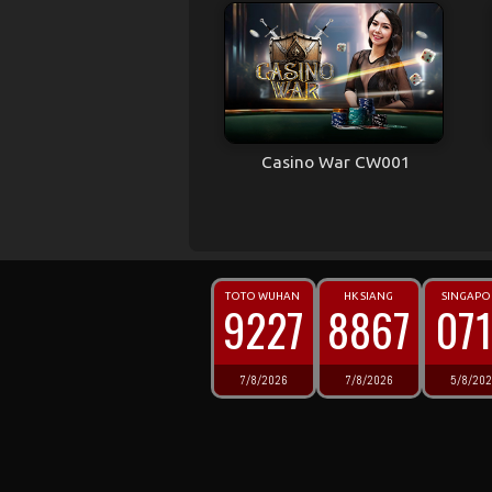
Casino War CW001
TOTO WUHAN
HK SIANG
SINGAP
9227
8867
07
7/8/2026
7/8/2026
5/8/20