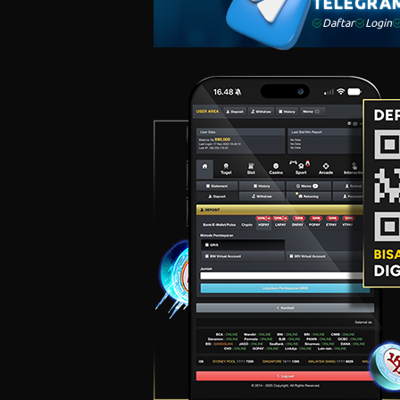
TELEGRA
Daftar
Login