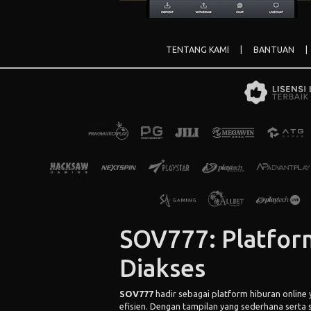
TENTANG KAMI
|
BANTUAN
|
SOV777: Platfor
Diakses
SOV777
hadir sebagai platform hiburan online