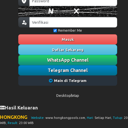
Remember Me
Masuk
Daftar Sekarang
WhatsApp Channel
Telegram Channel
Main di Telegram
Desktop
Wap
Hasil Keluaran
HONGKONG
Website:
www.hongkongpools.com
, Hari:
Setiap Hari
, Tutup:
20
WIB
, Result:
23:00 WIB